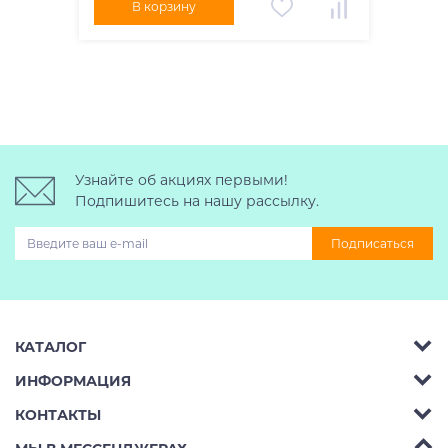
В корзину
Узнайте об акциях первыми!
Подпишитесь на нашу рассылку.
Подписаться
КАТАЛОГ
ИНФОРМАЦИЯ
Багажник на крышу авто
КОНТАКТЫ
Аренда
Автобоксы
Телефон:
8 (495) 2367486