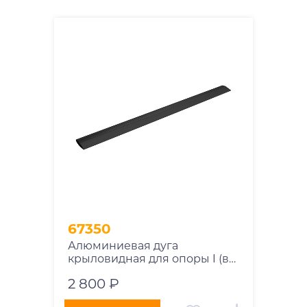
67350
Алюминиевая дуга
крыловидная для опоры I (в
распор), L = 1050 1 шт. (чёрная)
2 800 ₽
Atlant 11117