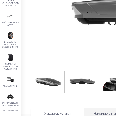
ЛЫЖ И
СНОУБОРДОВ
НА АВТО
РЕЙЛИНГИ НА
АВТО
БРАСЛЕТЫ
ПРОТИВО-
СКОЛЬЖЕНИЯ
СУМКИ В
АВТОБОКС И
БАГАЖНИК
АКСЕССУАРЫ
ЗАПЧАСТИ ДЛЯ
БАГАЖНИКОВ
И
АВТОБОКСОВ
Характеристики
Наличие в ма