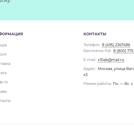
лку.
ФОРМАЦИЯ
КОНТАКТЫ
Телефон:
8 (495) 2367486
нда
Бесплатно РФ:
8 (800) 775
онт
E-mail:
v10ab@mail.ru
тавка
Адрес:
Москва, улица Ваг
ата
к3
de-In
Режим работы:
Пн. — Вс. с
ывы
такты