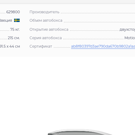
629800
Производитель
Объем автобокса
веция
75 кг.
Открытие автобокса
двухсто
215 см.
Серия автобокса
Motio
 91.5 x 44 см
Сертификат
ab8f80397d3ae790da670b9802a1a