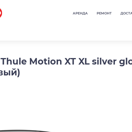
АРЕНДА
РЕМОНТ
ДОСТ
hule Motion XT XL silver g
вый)