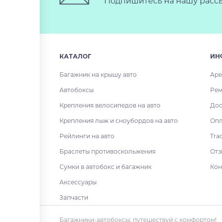
Подпишитесь на нашу рассы
КАТАЛОГ
ИН
Багажник на крышу авто
Аре
Автобоксы
Рем
Крепления велосипедов на авто
Дос
Крепления лыж и сноубордов на авто
Опл
Рейлинги на авто
Tra
Браслеты противоскольжения
Отз
Сумки в автобокс и багажник
Кон
Аксессуары
Запчасти
Багажники-автобоксы: путешествуй с комфортом!