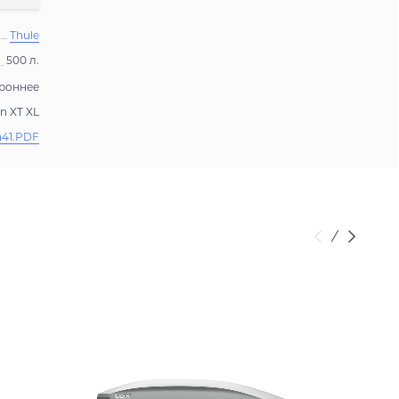
Thule
500 л.
роннее
n XT XL
a41.PDF