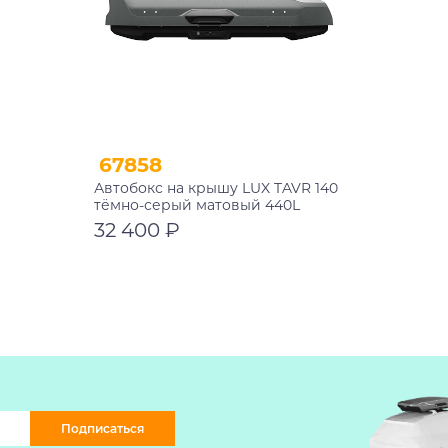
67858
Автобокс на крышу LUX TAVR 140
тёмно-серый матовый 440L
1420х910х450
32 400 ₽
В корзину
Подписаться