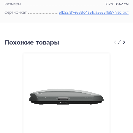
Размеры
182*88*42 см
Сертификат
5fb22f874688c4a51da5633ffa57176c.pdf
Похожие товары