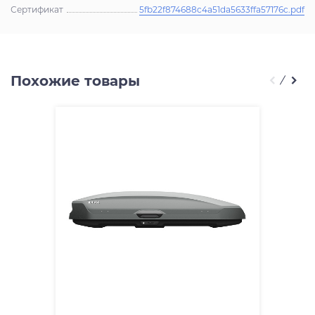
Сертификат
5fb22f874688c4a51da5633ffa57176c.pdf
Похожие товары