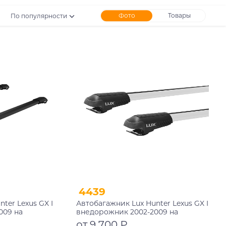
Фото
Товары
По популярности
4439
ter Lexus GX I
Автобагажник Lux Hunter Lexus GX I
009 на
внедорожник 2002-2009 на
рейлинги
от 9 700 ₽