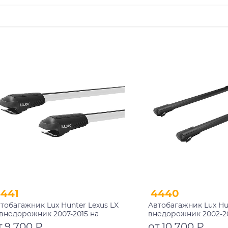
441
4440
тобагажник Lux Hunter Lexus LX
Автобагажник Lux Hun
I внедорожник 2007-2015 на
внедорожник 2002-2
ейлинги
рейлинги черный
т 9 700 ₽
от 10 700 ₽