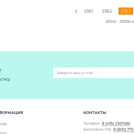
2361
2362
2363
28345 - 28356 и
!
лку.
ФОРМАЦИЯ
КОНТАКТЫ
Телефон:
8 (495) 2367486
нда
Бесплатно РФ:
8 (800) 775
онт