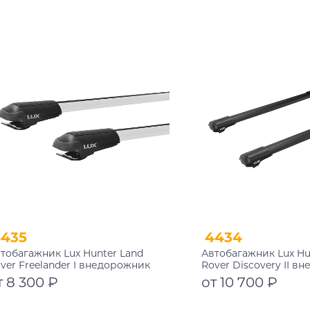
Подробнее
Подробнее
4435
4434
тобагажник Lux Hunter Land
Автобагажник Lux Hu
ver Freelander I внедорожник
Rover Discovery II в
98-2006 на рейлинги
1998-2004 на рейли
т 8 300 ₽
от 10 700 ₽