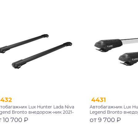
Подробнее
Подробнее
4432
4431
тобагажник Lux Hunter Lada Niva
Автобагажник Lux Hun
gend Bronto внедорож-ник 2021-
Legend Bronto внедо
на рейлинги черный
… на рейлинги
т 10 700 ₽
от 9 700 ₽
Подробнее
Подробнее