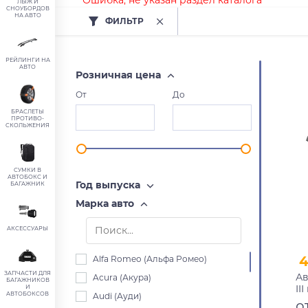
Ошибка, не указан раздел каталога
ЛЫЖ И
СНОУБОРДОВ
НА АВТО
ФИЛЬТР
РЕЙЛИНГИ НА
АВТО
Розничная цена
От
До
БРАСЛЕТЫ
ПРОТИВО-
СКОЛЬЖЕНИЯ
СУМКИ В
АВТОБОКС И
Год выпуска
БАГАЖНИК
Марка авто
АКСЕССУАРЫ
4
Alfa Romeo (Альфа Ромео)
ЗАПЧАСТИ ДЛЯ
Ав
Acura (Акура)
БАГАЖНИКОВ
II
И
АВТОБОКСОВ
Audi (Ауди)
р
о