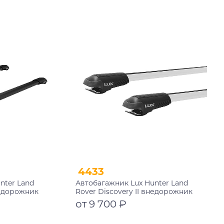
Подробнее
4433
nter Land
Автобагажник Lux Hunter Land
недорожник
Rover Discovery II внедорожник
нги черный
1998-2004 на рейлинги
от 9 700 ₽