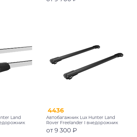
Подробнее
4436
nter Land
Автобагажник Lux Hunter Land
внедорожник
Rover Freelander I внедорожник
ги
1998-2006 на рейлинги черный
от 9 300 ₽