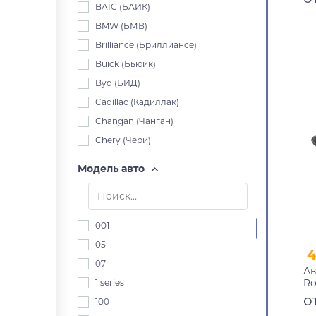
BAIC (БАИК)
BMW (БМВ)
Brilliance (Бриллиансе)
Buick (Бьюик)
Byd (БИД)
Cadillac (Кадиллак)
Changan (Чанган)
Chery (Чери)
Chevrolet (Шевроле)
Модель авто
Chrysler (Крайслер)
Citroen (Ситроен)
Dacia (Дача)
001
Daewoo (Дэу)
05
Daihatsu (Дайхацу)
07
Ав
Datsun (Датсун)
Ro
1 series
Derways (Дервейс)
20
о
100
Dodge (Додж)