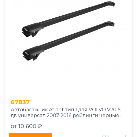
1969
1970
1971
1972
1973
1974
2026
67837
Автобагажник Atlant тип I для VOLVO V70 5-
дв универсал 2007-2016 рейлинги черные
дуги 910/850 мм 10002+11115+11114
от 10 600 ₽