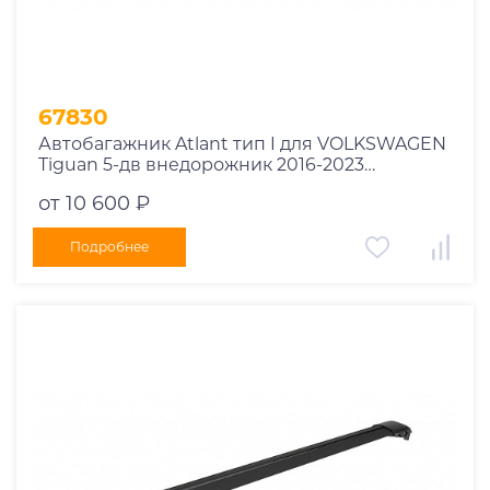
67830
Автобагажник Atlant тип I для VOLKSWAGEN
Tiguan 5-дв внедорожник 2016-2023
рейлинги черные дуги 910/850 мм
от 10 600 ₽
10002+11115+11114
Подробнее