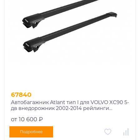
Год выпуска
2025
2024
2023
2022
2021
2020
2019
67840
2018
Автобагажник Atlant тип I для VOLVO XC90 5-
2017
дв внедорожник 2002-2014 рейлинги
2016
черные дуги 850/790 мм 10002+11114+11118
от 10 600 ₽
2015
2014
Подробнее
Марка авто
2013