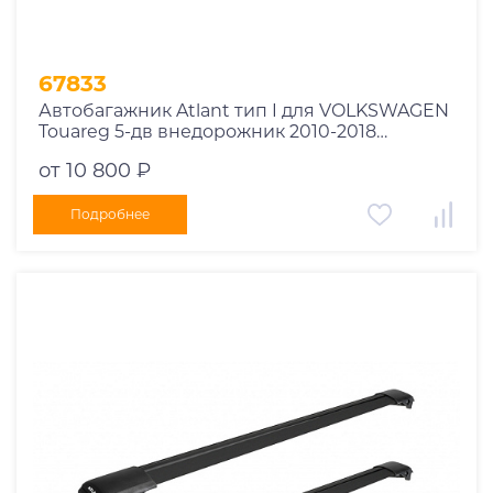
67833
Автобагажник Atlant тип I для VOLKSWAGEN
Touareg 5-дв внедорожник 2010-2018
рейлинги черные дуги 970/910 мм
от 10 800 ₽
10002+11116+11115
Подробнее