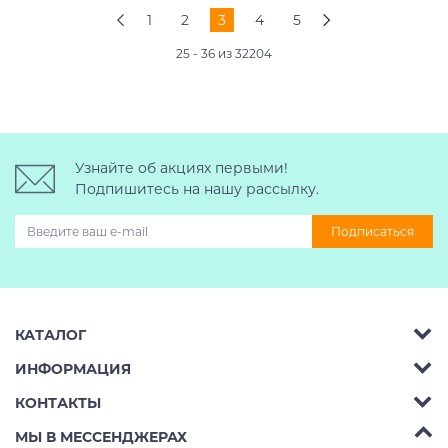
1
2
3
4
5
25 - 36 из 32204
Узнайте об акциях первыми!
Подпишитесь на нашу рассылку.
Подписаться
КАТАЛОГ
ИНФОРМАЦИЯ
Багажник на крышу авто
КОНТАКТЫ
Аренда
Автобоксы
Телефон:
8 (495) 2367486
МЫ В МЕССЕНДЖЕРАХ
Ремонт