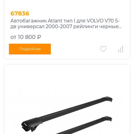
67836
Автобагажник Atlant тип I для VOLVO V70 5-
дв универсал 2000-2007 рейлинги черные
дуги 970/910 мм 10002+11116+11115
от 10 800 ₽
Подробнее