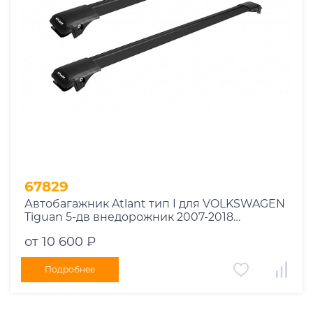
67829
Автобагажник Atlant тип I для VOLKSWAGEN
Tiguan 5-дв внедорожник 2007-2018
рейлинги черные дуги 850/790 мм
от 10 600 ₽
10002+11114+11118
Подробнее