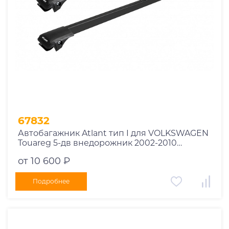
67832
Автобагажник Atlant тип I для VOLKSWAGEN
Touareg 5-дв внедорожник 2002-2010
рейлинги черные дуги 850/850 мм
от 10 600 ₽
10002+11114+11114
Подробнее