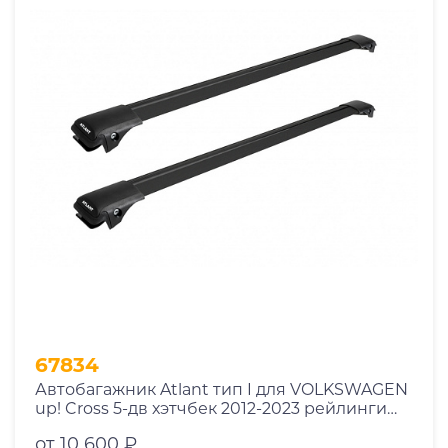
67834
Автобагажник Atlant тип I для VOLKSWAGEN
up! Cross 5-дв хэтчбек 2012-2023 рейлинги
черные дуги 790/790 мм 10002+11118+11118
от 10 600 ₽