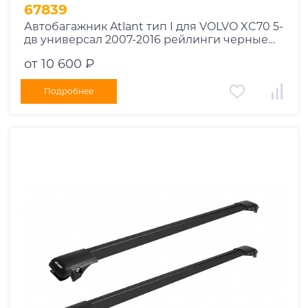
1995
67839
1994
Автобагажник Atlant тип I для VOLVO XC70 5-
дв универсал 2007-2016 рейлинги черные
1993
дуги 910/850 мм 10002+11115+11114
1992
от 10 600 ₽
1991
Подробнее
1990
1989
1988
1987
1986
1985
1984
1983
1982
1981
1980
1979