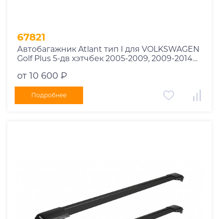
67821
Автобагажник Atlant тип I для VOLKSWAGEN
Golf Plus 5-дв хэтчбек 2005-2009, 2009-2014
рейлинги черные дуги 850/790 мм
от 10 600 ₽
10002+11114+11118
Подробнее