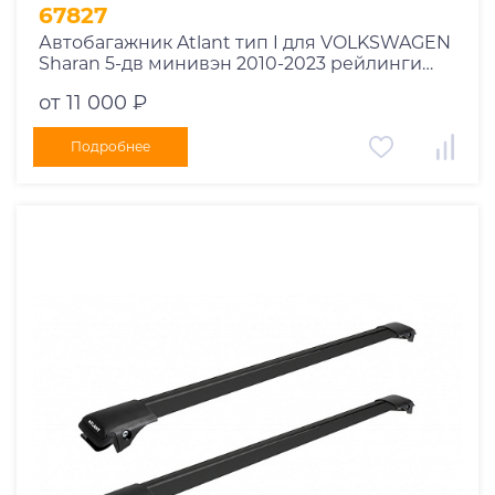
1995
67827
1994
Автобагажник Atlant тип I для VOLKSWAGEN
Sharan 5-дв минивэн 2010-2023 рейлинги
1993
черные дуги 970/970 мм 10002+11116+11116
1992
от 11 000 ₽
1991
Подробнее
1990
1989
1988
1987
1986
1985
1984
1983
1982
1981
1980
1979