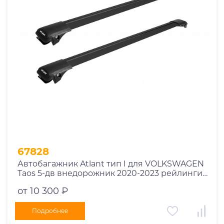
Год выпуска
2025
2024
2023
2022
2021
2020
2019
67828
2018
Автобагажник Atlant тип I для VOLKSWAGEN
2017
Taos 5-дв внедорожник 2020-2023 рейлинги
2016
черные дуги 790/730 мм 10002+11118+11119
от 10 300 ₽
2015
2014
Подробнее
Марка авто
2013