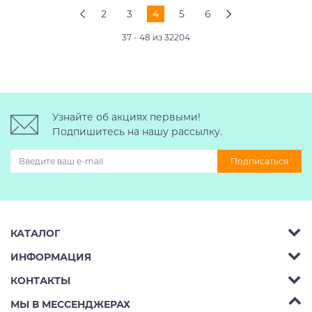
2
3
4
5
6
37 - 48 из 32204
Узнайте об акциях первыми!
Подпишитесь на нашу рассылку.
Подписаться
КАТАЛОГ
ИНФОРМАЦИЯ
Багажник на крышу авто
КОНТАКТЫ
Аренда
Автобоксы
Телефон:
8 (495) 2367486
МЫ В МЕССЕНДЖЕРАХ
Ремонт