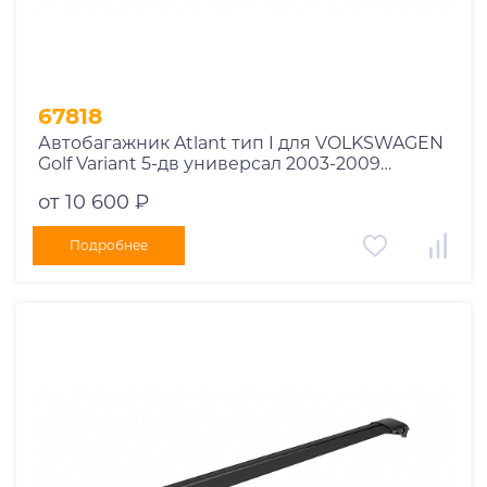
67818
Автобагажник Atlant тип I для VOLKSWAGEN
Golf Variant 5-дв универсал 2003-2009
рейлинги черные дуги 850/790 мм
от 10 600 ₽
10002+11114+11118
Подробнее