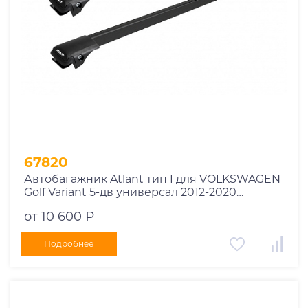
67820
Автобагажник Atlant тип I для VOLKSWAGEN
Golf Variant 5-дв универсал 2012-2020
рейлинги черные дуги 850/790 мм
от 10 600 ₽
10002+11114+11118
Подробнее