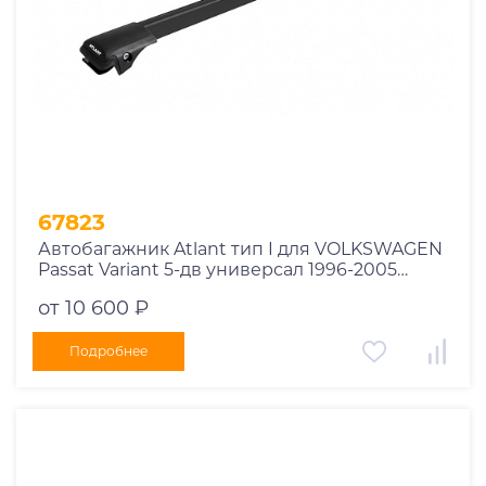
67823
Автобагажник Atlant тип I для VOLKSWAGEN
Passat Variant 5-дв универсал 1996-2005
рейлинги черные дуги 790/790 мм
от 10 600 ₽
10002+11118+11118
Подробнее