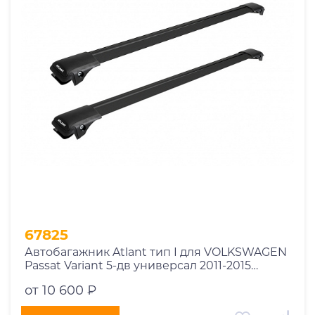
1969
1970
1971
1972
1973
1974
2026
67825
Автобагажник Atlant тип I для VOLKSWAGEN
Passat Variant 5-дв универсал 2011-2015
рейлинги черные дуги 850/790 мм
от 10 600 ₽
10002+11114+11118