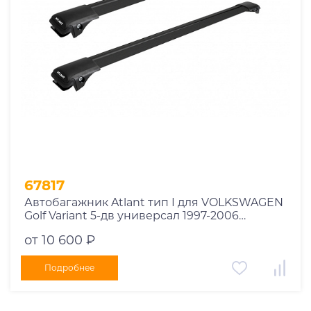
67817
Автобагажник Atlant тип I для VOLKSWAGEN
Golf Variant 5-дв универсал 1997-2006
рейлинги черные дуги 790/790 мм
от 10 600 ₽
10002+11118+11118
Подробнее