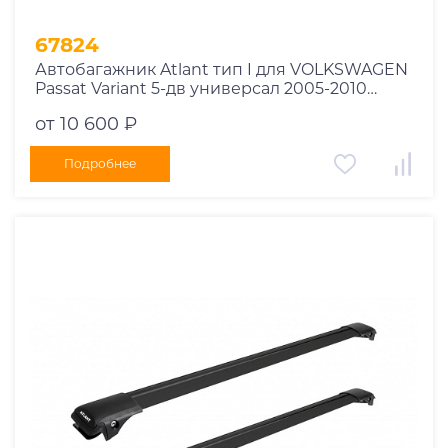
67824
Автобагажник Atlant тип I для VOLKSWAGEN
Passat Variant 5-дв универсал 2005-2010
рейлинги черные дуги 850/790 мм
от 10 600 ₽
10002+11114+11118
Подробнее