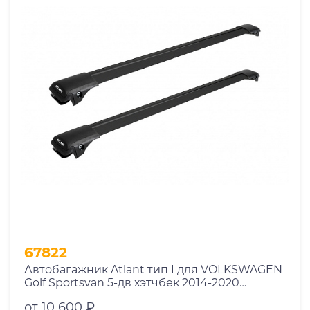
67822
Автобагажник Atlant тип I для VOLKSWAGEN
Golf Sportsvan 5-дв хэтчбек 2014-2020
рейлинги черные дуги 850/790 мм
от 10 600 ₽
10002+11114+11118