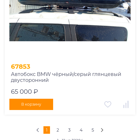
67853
Автобокс BMW чёрный/серый глянцевый
двусторонний
65 000 ₽
В корзину
1
2
3
4
5