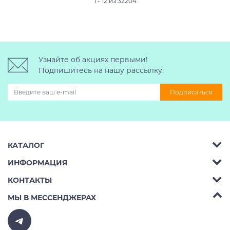
1 - 12 из 32204
Узнайте об акциях первыми!
Подпишитесь на нашу рассылку.
Подписаться
КАТАЛОГ
ИНФОРМАЦИЯ
Багажник на крышу авто
КОНТАКТЫ
Аренда
Автобоксы
Телефон:
8 (495) 2367486
МЫ В МЕССЕНДЖЕРАХ
Ремонт
Крепления велосипедов на авто
Бесплатно РФ:
8 (800) 775-62-37
Доставка
Крепления лыж и сноубордов на авто
E-mail:
v10ab@mail.ru