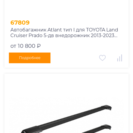
67809
Автобагажник Atlant тип I для TOYOTA Land
Cruiser Prado 5-дв внедорожник 2013-2023
рейлинги черные дуги 970/910 мм
от 10 800 ₽
10002+11116+11115
Подробнее