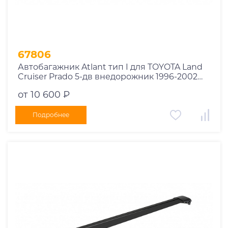
67806
Автобагажник Atlant тип I для TOYOTA Land
Cruiser Prado 5-дв внедорожник 1996-2002
рейлинги черные дуги 910/910 мм
от 10 600 ₽
10002+11115+11115
Подробнее