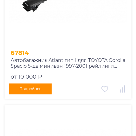
1978
1977
1976
1975
1955
1956
1957
67814
1958
Автобагажник Atlant тип I для TOYOTA Corolla
1959
Spacio 5-дв минивэн 1997-2001 рейлинги
черные дуги 730/730 мм 10002+11119+11119
1960
от 10 000 ₽
1961
1962
Подробнее
1963
1964
1965
1966
1967
1968