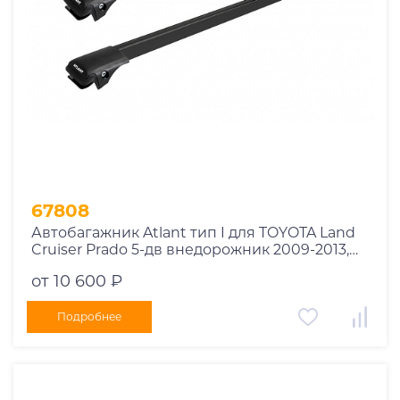
67808
Автобагажник Atlant тип I для TOYOTA Land
Cruiser Prado 5-дв внедорожник 2009-2013,
2013-2017, 2017-2020, 2020-2023 рейлинги
от 10 600 ₽
черные дуги 910/910 мм 10002+11115+11115
Подробнее