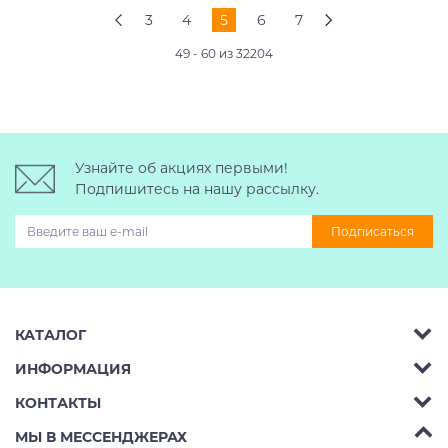
3
4
5
6
7
49 - 60 из 32204
Узнайте об акциях первыми!
Подпишитесь на нашу рассылку.
Подписаться
КАТАЛОГ
ИНФОРМАЦИЯ
Багажник на крышу авто
КОНТАКТЫ
Аренда
Автобоксы
Телефон:
8 (495) 2367486
МЫ В МЕССЕНДЖЕРАХ
Ремонт