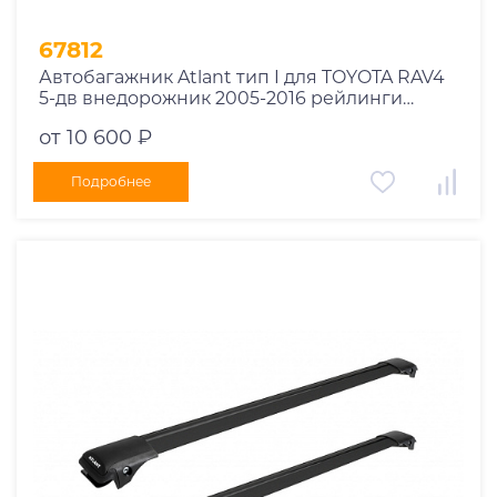
67812
Автобагажник Atlant тип I для TOYOTA RAV4
5-дв внедорожник 2005-2016 рейлинги
черные дуги 910/910 мм 10002+11115+11115
от 10 600 ₽
Подробнее