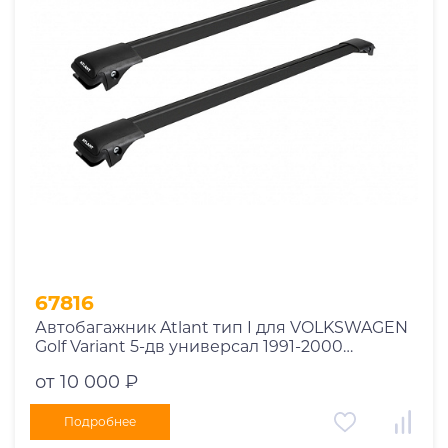
Год выпуска
2025
2024
2023
2022
2021
2020
2019
67816
2018
Автобагажник Atlant тип I для VOLKSWAGEN
2017
Golf Variant 5-дв универсал 1991-2000
2016
рейлинги черные дуги 730/730 мм
от 10 000 ₽
10002+11119+11119
2015
2014
Подробнее
Марка авто
2013