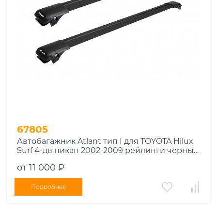
67805
Автобагажник Atlant тип I для TOYOTA Hilux
Surf 4-дв пикап 2002-2009 рейлинги черные
дуги 970/970 мм 10002+11116+11116
от 11 000 ₽
Подробнее