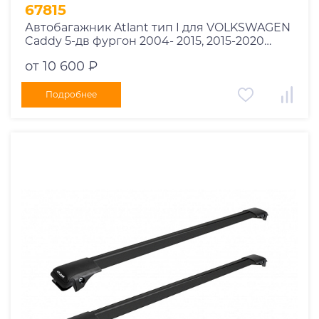
1995
67815
1994
Автобагажник Atlant тип I для VOLKSWAGEN
Caddy 5-дв фургон 2004- 2015, 2015-2020
1993
рейлинги черные дуги 850/850 мм
1992
от 10 600 ₽
10002+11114+11114
1991
Подробнее
1990
1989
1988
1987
1986
1985
1984
1983
1982
1981
1980
1979