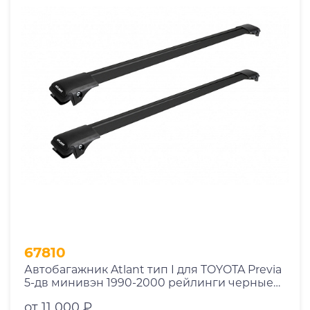
67810
Автобагажник Atlant тип I для TOYOTA Previa
5-дв минивэн 1990-2000 рейлинги черные
дуги 970/970 мм 10002+11116+11116
от 11 000 ₽