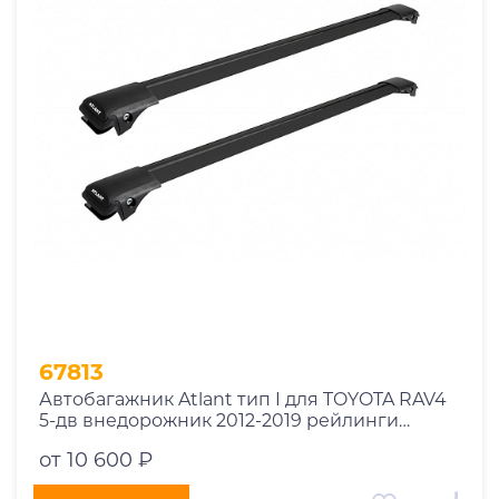
1969
1970
1971
1972
1973
1974
2026
67813
Автобагажник Atlant тип I для TOYOTA RAV4
5-дв внедорожник 2012-2019 рейлинги
черные дуги 910/850 мм 10002+11115+11114
от 10 600 ₽