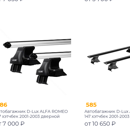
Подробнее
Подробнее
86
585
тобагажник D-Lux ALFA ROMEO
Автобагажник D-Lux
7 хэтчбек 2001-2003 дверной
147 хэтчбек 2001-200
роем аэродинамический
проем аэро-трэвэл 
т 7 000 ₽
от 10 650 ₽
замком