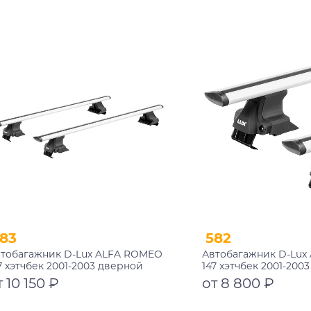
Подробнее
Подробнее
83
582
тобагажник D-Lux ALFA ROMEO
Автобагажник D-Lux
7 хэтчбек 2001-2003 дверной
147 хэтчбек 2001-200
оем аэро-трэвэл с замком
проем аэро-трэвэл
т 10 150 ₽
от 8 800 ₽