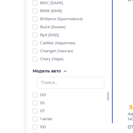
BAIC (БАИК)
BMW (БМВ)
Brilliance (Бриллиансе)
Buick (Бьюик)
Byd (БИД)
Cadillac (Кадиллак)
Changan (Чанган)
Chery (Чери)
Chevrolet (Шевроле)
Модель авто
Chrysler (Крайслер)
Citroen (Ситроен)
Dacia (Дача)
001
Daewoo (Дэу)
05
5
Daihatsu (Дайхацу)
07
Ав
Datsun (Датсун)
14
1 series
Derways (Дервейс)
п
о
100
Dodge (Додж)