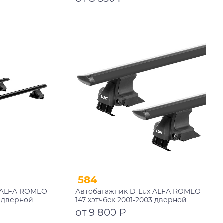
замком
Подробнее
584
 ALFA ROMEO
Автобагажник D-Lux ALFA ROMEO
3 дверной
147 хэтчбек 2001-2003 дверной
черный с
проем аэро-трэвэл черный
от 9 800 ₽