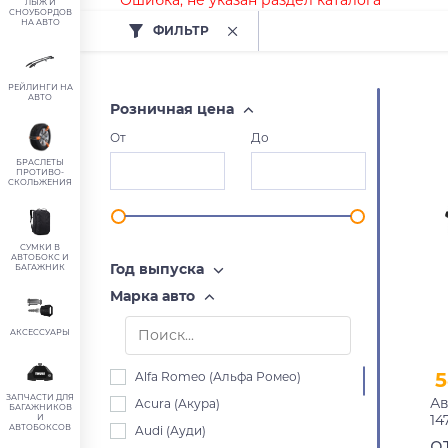
Ошибка, не указан раздел каталога
ЛЫЖ И
СНОУБОРДОВ
НА АВТО
ФИЛЬТР
РЕЙЛИНГИ НА
АВТО
Розничная цена
От
До
БРАСЛЕТЫ
ПРОТИВО-
СКОЛЬЖЕНИЯ
СУМКИ В
АВТОБОКС И
Год выпуска
БАГАЖНИК
Марка авто
АКСЕССУАРЫ
5
Alfa Romeo (Альфа Ромео)
ЗАПЧАСТИ ДЛЯ
Ав
Acura (Акура)
БАГАЖНИКОВ
14
И
АВТОБОКСОВ
Audi (Ауди)
пр
о