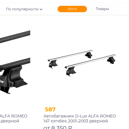
Фото
Товары
По популярности
587
 ALFA ROMEO
Автобагажник D-Lux ALFA ROMEO
3 дверной
147 хэтчбек 2001-2003 дверной
ый
проем аэродинамический с
от 8 350 ₽