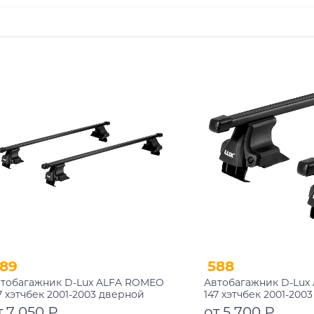
89
588
тобагажник D-Lux ALFA ROMEO
Автобагажник D-Lux
7 хэтчбек 2001-2003 дверной
147 хэтчбек 2001-200
оем прямоугольный с замком
проем прямоугольн
т 7 050 ₽
от 5 700 ₽