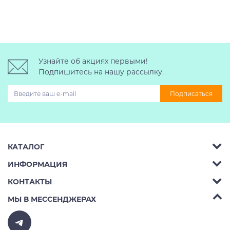
Узнайте об акциях первыми!
Подпишитесь на нашу рассылку.
Подписаться
КАТАЛОГ
ИНФОРМАЦИЯ
Багажник на крышу авто
КОНТАКТЫ
Аренда
Автобоксы
Телефон:
8 (495) 2367486
МЫ В МЕССЕНДЖЕРАХ
Ремонт
Крепления велосипедов на авто
Бесплатно РФ:
8 (800) 775-62-37
Доставка
Крепления лыж и сноубордов на авто
E-mail:
v10ab@mail.ru