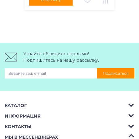
Узнайте об акциях первыми!
Подпишитесь на нашу рассылку.
Подписаться
КАТАЛОГ
ИНФОРМАЦИЯ
Багажник на крышу авто
КОНТАКТЫ
Аренда
Автобоксы
Телефон:
8 (495) 2367486
МЫ В МЕССЕНДЖЕРАХ