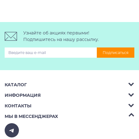
Узнайте об акциях первыми!
Подпишитесь на нашу рассылку.
Подписаться
КАТАЛОГ
ИНФОРМАЦИЯ
Багажник на крышу авто
КОНТАКТЫ
Аренда
Автобоксы
Телефон:
8 (495) 2367486
МЫ В МЕССЕНДЖЕРАХ
Ремонт
Крепления велосипедов на авто
Бесплатно РФ:
8 (800) 775-62-37
Доставка
Крепления лыж и сноубордов на авто
E-mail:
v10ab@mail.ru