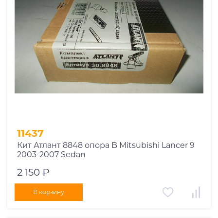
Производитель
.Amos
.Atlant
.ED
.Thule
Страна
11437
Кит Атлант 8848 опора B Mitsubishi Lancer 9
2003-2007 Sedan
2 150 ₽
В корзину