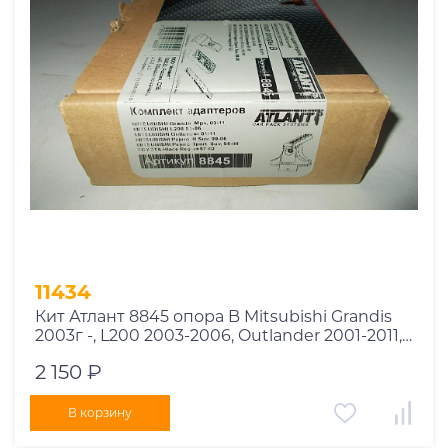
11434
Кит Атлант 8845 опора B Mitsubishi Grandis
2003г -, L200 2003-2006, Outlander 2001-2011,
Pajero Sport, Mitsubishi Pajero 3 1996-2006,
2 150 ₽
Toyota Hiace Regius
В корзину