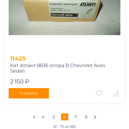
11425
Кит Атлант 8836 опора B Chevrolet Aveo
Sedan
2 150 ₽
В корзину
4
5
6
7
8
61 - 72 из 363